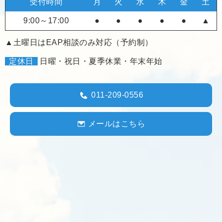
受付時間
月
火
水
木
金
土
9:00～17:00
●
●
●
●
●
▲
▲土曜日はEAP相談のみ対応（予約制）
定休日
日曜・祝日・夏季休業・年末年始
011-209-0556
メールはこちら