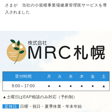
さまが 当社の小規模事業場健康管理医サービスを導
入されました
受付時間
月
火
水
木
金
土
9:00～17:00
●
●
●
●
●
▲
▲土曜日はEAP相談のみ対応（予約制）
定休日
日曜・祝日・夏季休業・年末年始