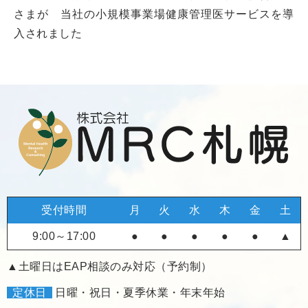
さまが 当社の小規模事業場健康管理医サービスを導
入されました
受付時間
月
火
水
木
金
土
9:00～17:00
●
●
●
●
●
▲
▲土曜日はEAP相談のみ対応（予約制）
定休日
日曜・祝日・夏季休業・年末年始