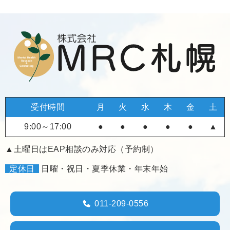
受付時間
月
火
水
木
金
土
9:00～17:00
●
●
●
●
●
▲
▲土曜日はEAP相談のみ対応（予約制）
定休日
日曜・祝日・夏季休業・年末年始
011-209-0556