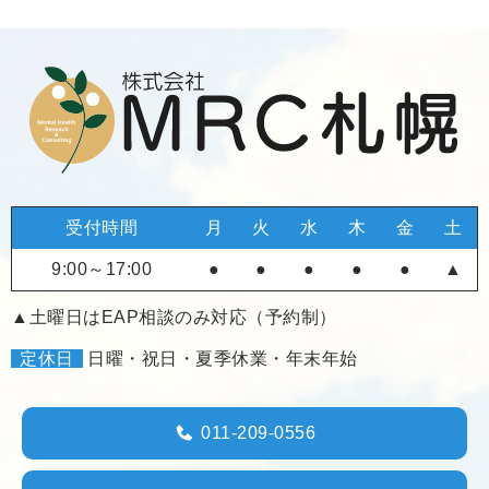
受付時間
月
火
水
木
金
土
9:00～17:00
●
●
●
●
●
▲
▲土曜日はEAP相談のみ対応（予約制）
定休日
日曜・祝日・夏季休業・年末年始
011-209-0556