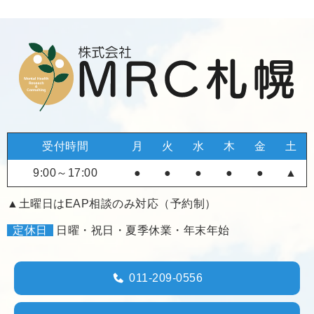
受付時間
月
火
水
木
金
土
9:00～17:00
●
●
●
●
●
▲
▲土曜日はEAP相談のみ対応（予約制）
定休日
日曜・祝日・夏季休業・年末年始
011-209-0556