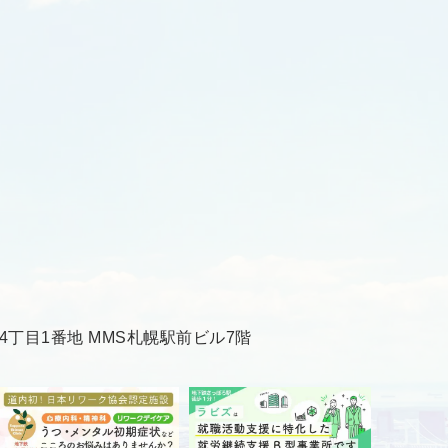
丁目1番地 MMS札幌駅前ビル7階