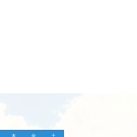
木
金
土