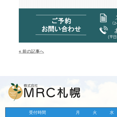
«
前の記事へ
受付時間
月
火
水