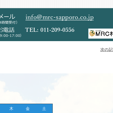
次の記
木
金
土