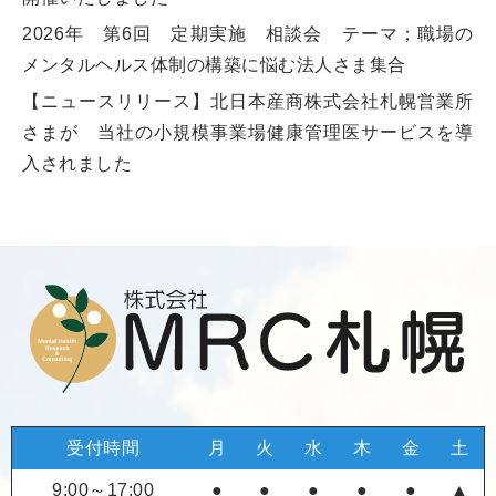
2026年 第6回 定期実施 相談会 テーマ；職場の
メンタルヘルス体制の構築に悩む法人さま集合
【ニュースリリース】北日本産商株式会社札幌営業所
さまが 当社の小規模事業場健康管理医サービスを導
入されました
受付時間
月
火
水
木
金
土
9:00～17:00
●
●
●
●
●
▲