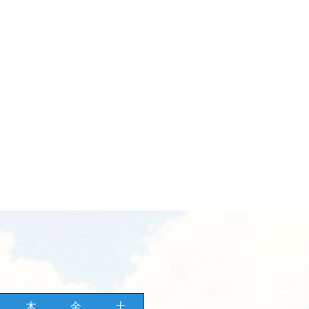
木
金
土