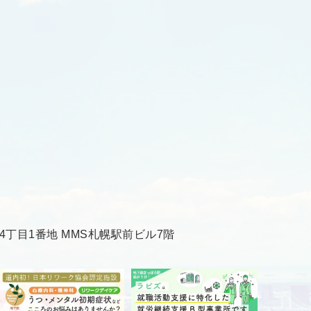
丁目1番地 MMS札幌駅前ビル7階