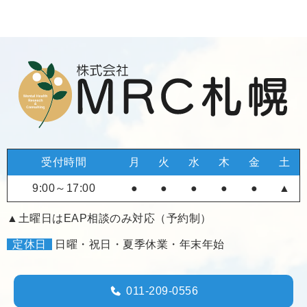
受付時間
月
火
水
木
金
土
9:00～17:00
●
●
●
●
●
▲
▲土曜日はEAP相談のみ対応（予約制）
定休日
日曜・祝日・夏季休業・年末年始
011-209-0556