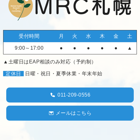
受付時間
月
火
水
木
金
土
9:00～17:00
●
●
●
●
●
▲
▲土曜日はEAP相談のみ対応（予約制）
定休日
日曜・祝日・夏季休業・年末年始
011-209-0556
メールはこちら