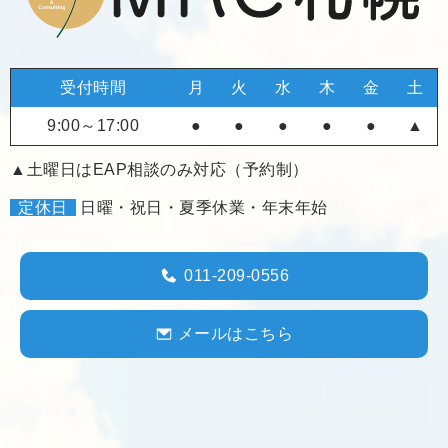
受付時間
月
火
水
木
金
土
9:00～17:00
●
●
●
●
●
▲
▲土曜日はEAP相談のみ対応（予約制）
定休日
日曜・祝日・夏季休業・年末年始
011-209-0556
メールはこちら